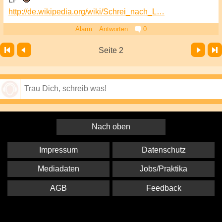
http://de.wikipedia.org/wiki/Schrei_nach_L…
Alarm
Antworten
0
Vor
Letzte Seite
Seite 2
Speichern
Nach oben
Impressum
Datenschutz
Mediadaten
Jobs/Praktika
AGB
Feedback