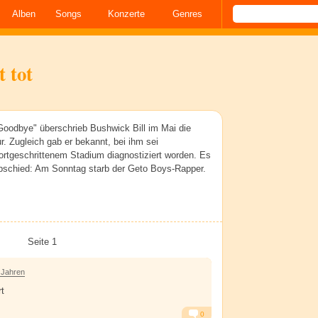
Alben
Songs
Konzerte
Genres
t tot
Goodbye" überschrieb Bushwick Bill im Mai die
r. Zugleich gab er bekannt, bei ihm sei
ortgeschrittenem Stadium diagnostiziert worden. Es
bschied: Am Sonntag starb der Geto Boys-Rapper.
Seite 1
 Jahren
rt
0