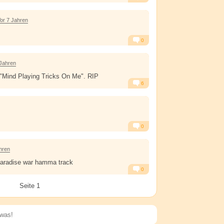
Alarm
Antworten
or 7 Jahren
0
Alarm
Antworten
 Jahren
e "Mind Playing Tricks On Me". RIP
6
Alarm
Antworten
0
Alarm
Antworten
hren
aradise war hamma track
0
Alarm
Antworten
Seite 1