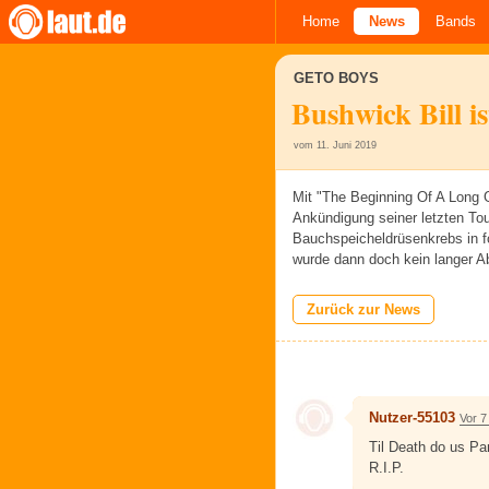
Home
News
Bands
GETO BOYS
Bushwick Bill is
vom 11. Juni 2019
Mit "The Beginning Of A Long 
Ankündigung seiner letzten Tou
Bauchspeicheldrüsenkrebs in f
wurde dann doch kein langer A
Zurück zur News
Nutzer-55103
Vor 7
Til Death do us Pa
R.I.P.