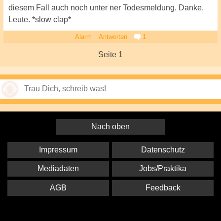
diesem Fall auch noch unter ner Todesmeldung. Danke,
Leute. *slow clap*
Alarm
Antworten
1
Seite 1
Speichern
Nach oben
Impressum
Datenschutz
Mediadaten
Jobs/Praktika
AGB
Feedback