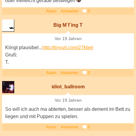
oder vielleicht gerade deswegen
Alarm
Antworten
0
Big M´f´ing T
Vor 19 Jahren
Klingt plausibel...
http://tinyurl.com/27kbet
Gruß:
T.
Alarm
Antworten
0
idiot_ballroom
Vor 19 Jahren
So will ich auch ma abterten, besser als dement im Bett zu
liegen und mit Puppen zu spielen.
Alarm
Antworten
0