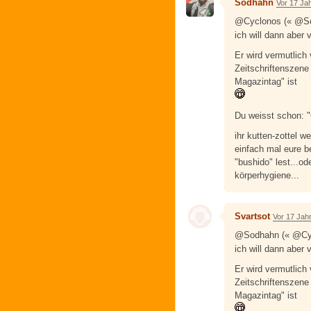
Sodhahn
Vor 17 Ja
@Cyclonos (« @S
ich will dann aber
Er wird vermutlich
Zeitschriftenszene 
Magazintag" ist
Du weisst schon: 
ihr kutten-zottel w
einfach mal eure b
"bushido" lest...o
körperhygiene...
Svartsot
Vor 17 Jah
@Sodhahn (« @Cy
ich will dann aber
Er wird vermutlich
Zeitschriftenszene 
Magazintag" ist