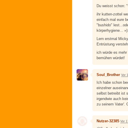
Du weisst schon: 
ihr kutten-zottel w
einfach mal eure b
"bushido" lest...o
körperhygiene... »)
Lern erstmal Mick
Entrüstung versteh
ich würde es mehr 
bemühen würdet!
Soul_Brother
Vor 
Ich habe schon beo
einzelner auseinan
selbst betreibt ist
irgendwie auch kei
zu seinem Vater'. 
Nutzer-32385
Vor 1