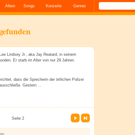
Alben
Songs
Konzerte
Genres
fgefunden
e Lindsey Jr., aka Jay Reatard, in seinem
nden. Er starb im Alter von nur 29 Jahren.
htet, dass die Sprecherin der örtlichen Polizei
 ausschließe. Gestern …
Vor
Letzte Seite
Seite 2
ren