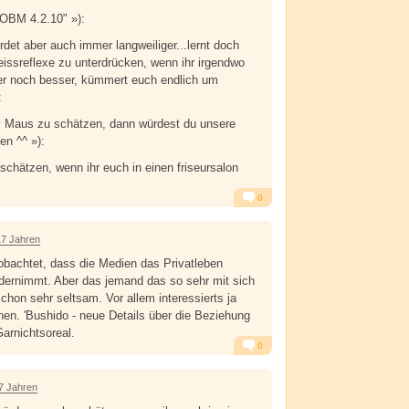
"OBM 4.2.10" »):
erdet aber auch immer langweiliger...lernt doch
eissreflexe zu unterdrücken, wenn ihr irgendwo
der noch besser, kümmert euch endlich um
:
y Maus zu schätzen, dann würdest du unsere
en ^^ »):
schätzen, wenn ihr euch in einen friseursalon
0
Alarm
Antworten
17 Jahren
bachtet, dass die Medien das Privatleben
dernimmt. Aber das jemand das so sehr mit sich
 schon sehr seltsam. Vor allem interessierts ja
nen. 'Bushido - neue Details über die Beziehung
Garnichtsoreal.
0
Alarm
Antworten
7 Jahren