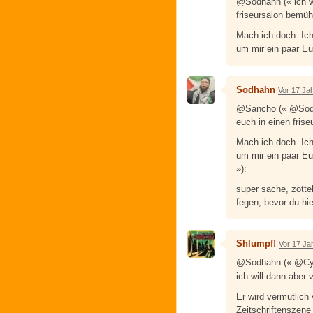
@Sodhahn (« ich w
friseursalon bemüh
Mach ich doch. Ich
um mir ein paar E
Sodhahn
Vor 17 Ja
@Sancho (« @Sodha
euch in einen fris
Mach ich doch. Ich
um mir ein paar E
»):
super sache, zottel
fegen, bevor du hie
Shlumpf!
Vor 17 Ja
@Sodhahn (« @Cy
ich will dann aber
Er wird vermutlich
Zeitschriftenszene 