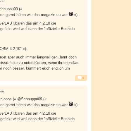
hren
chnuppu09 («
 von garret hören wie das magazin so war
»):
 verLAUT.baren das am 4.2.10 die
gefickt wird weil dann der "offizielle Bushido
"OBM 4.2.10" »):
erdet aber auch immer langweiliger...lernt doch
eissreflexe zu unterdrücken, wenn ihr irgendwo
der noch besser, kümmert euch endlich um
0
Alarm
Antworten
ren
clonos (« @Schnuppu09 («
 von garret hören wie das magazin so war
»):
 verLAUT.baren das am 4.2.10 die
gefickt wird weil dann der "offizielle Bushido