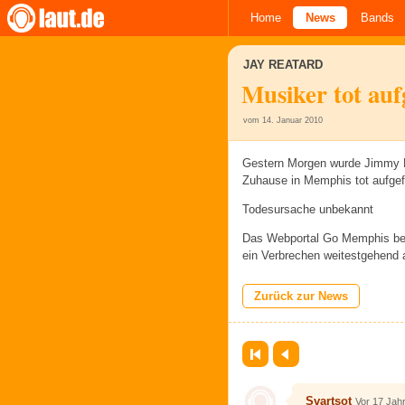
Home
News
Bands
JAY REATARD
Musiker tot au
vom 14. Januar 2010
Gestern Morgen wurde Jimmy Le
Zuhause in Memphis tot aufgefu
Todesursache unbekannt
Das Webportal Go Memphis beric
ein Verbrechen weitestgehend
Zurück zur News
Erste Seite
Zurück
Svartsot
Vor 17 Jah