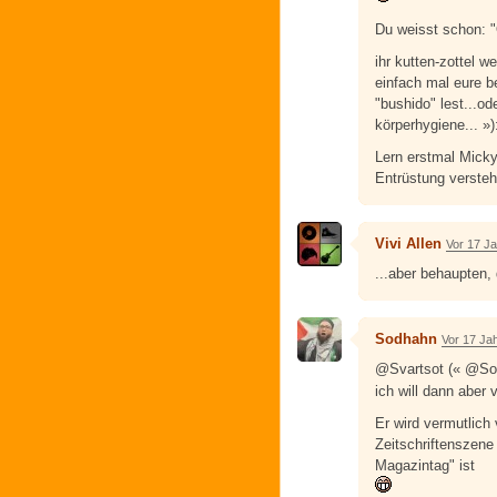
Du weisst schon: 
ihr kutten-zottel w
einfach mal eure b
"bushido" lest...o
körperhygiene... »)
Lern erstmal Mick
Entrüstung versteh
Vivi Allen
Vor 17 J
...aber behaupten, 
Sodhahn
Vor 17 Ja
@Svartsot (« @So
ich will dann aber
Er wird vermutlich
Zeitschriftenszene 
Magazintag" ist