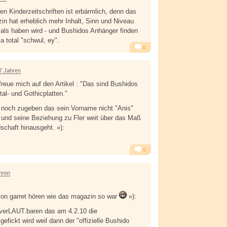
en Kinderzeitschriften ist erbärmlich, denn das
n hat erheblich mehr Inhalt, Sinn und Niveau
als haben wird - und Bushidos Anhänger finden
a total "schwul, ey".
0
Alarm
Antworten
7 Jahren
reue mich auf den Artikel : "Das sind Bushidos
al- und Gothicplatten."
 noch zugeben das sein Vorname nicht "Anis"
 und seine Beziehung zu Fler weit über das Maß
schaft hinausgeht. »):
0
Alarm
Antworten
hren
 von garret hören wie das magazin so war
»):
 verLAUT.baren das am 4.2.10 die
gefickt wird weil dann der "offizielle Bushido