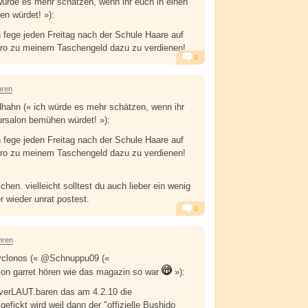
ürde es mehr schätzen, wenn ihr euch in einen
en würdet! »):
 fege jeden Freitag nach der Schule Haare auf
uro zu meinem Taschengeld dazu zu verdienen!
0
Alarm
Antworten
hren
hn (« ich würde es mehr schätzen, wenn ihr
eursalon bemühen würdet! »):
 fege jeden Freitag nach der Schule Haare auf
uro zu meinem Taschengeld dazu zu verdienen!
chen. vielleicht solltest du auch lieber ein wenig
r wieder unrat postest.
0
Alarm
Antworten
hren
clonos (« @Schnuppu09 («
 von garret hören wie das magazin so war
»):
 verLAUT.baren das am 4.2.10 die
gefickt wird weil dann der "offizielle Bushido