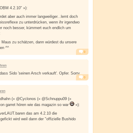
"OBM 4.2.10" »):
erdet aber auch immer langweiliger...lernt doch
eissreflexe zu unterdrücken, wenn ihr irgendwo
der noch besser, kümmert euch endlich um
:
y Maus zu schätzen, dann würdest du unsere
en ^^
0
Alarm
Antworten
ahren
dass Sido 'seinen Arsch verkauft'. Opfer. Sorry.
0
Alarm
Antworten
hren
dhahn (« @Cyclonos (« @Schnuppu09 («
 von garret hören wie das magazin so war
»):
 verLAUT.baren das am 4.2.10 die
gefickt wird weil dann der "offizielle Bushido