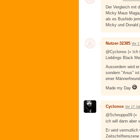
Der Vergleich mit d
Micky Maus Magazi
als es Bushido jem
Micky und Donald j
Nutzer-32385
Vor 1
@Cyclonos (« Ich f
Lieblings Black Met
Ausserdem wird er
sondern "Anus" ist
einer Männerfreund
Made my Day
Cyclonos
Vor 17 Ja
@Schnuppu09 («
ich will dann aber
Er wird vermutlich
Zeitschriftenszene 