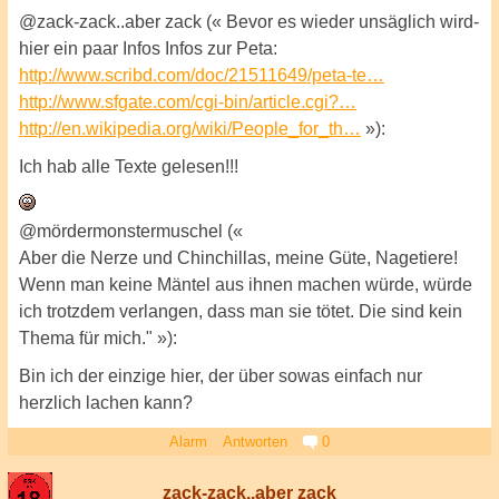
@zack-zack..aber zack (« Bevor es wieder unsäglich wird-
hier ein paar Infos Infos zur Peta:
http://www.scribd.com/doc/21511649/peta-te…
http://www.sfgate.com/cgi-bin/article.cgi?…
http://en.wikipedia.org/wiki/People_for_th…
»):
Ich hab alle Texte gelesen!!!
@mördermonstermuschel («
Aber die Nerze und Chinchillas, meine Güte, Nagetiere!
Wenn man keine Mäntel aus ihnen machen würde, würde
ich trotzdem verlangen, dass man sie tötet. Die sind kein
Thema für mich." »):
Bin ich der einzige hier, der über sowas einfach nur
herzlich lachen kann?
Alarm
Antworten
0
zack-zack..aber zack