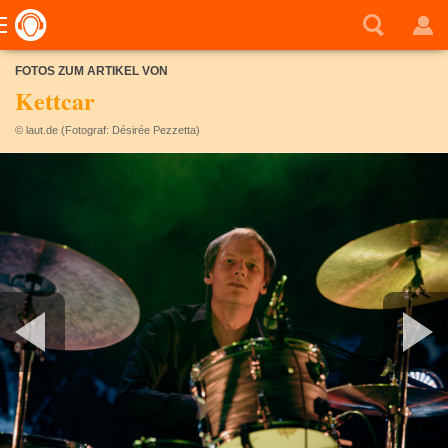
FOTOS ZUM ARTIKEL VON
Kettcar
© laut.de (Fotograf: Désirée Pezzetta)