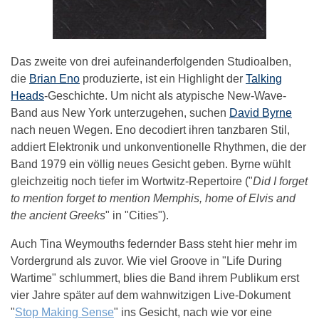
Das zweite von drei aufeinanderfolgenden Studioalben,
die
Brian Eno
produzierte, ist ein Highlight der
Talking
Heads
-Geschichte. Um nicht als atypische New-Wave-
Band aus New York unterzugehen, suchen
David Byrne
nach neuen Wegen. Eno decodiert ihren tanzbaren Stil,
addiert Elektronik und unkonventionelle Rhythmen, die der
Band 1979 ein völlig neues Gesicht geben. Byrne wühlt
gleichzeitig noch tiefer im Wortwitz-Repertoire ("
Did I forget
to mention forget to mention Memphis, home of Elvis and
the ancient Greeks
" in "Cities").
Auch Tina Weymouths federnder Bass steht hier mehr im
Vordergrund als zuvor. Wie viel Groove in "Life During
Wartime" schlummert, blies die Band ihrem Publikum erst
vier Jahre später auf dem wahnwitzigen Live-Dokument
"
Stop Making Sense
" ins Gesicht, nach wie vor eine