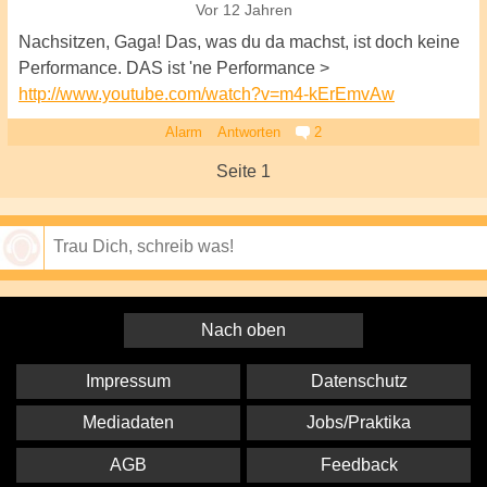
Vor 12 Jahren
Nachsitzen, Gaga! Das, was du da machst, ist doch keine
Performance. DAS ist 'ne Performance >
http://www.youtube.com/watch?v=m4-kErEmvAw
Alarm
Antworten
2
Seite 1
Speichern
Nach oben
Impressum
Datenschutz
Mediadaten
Jobs/Praktika
AGB
Feedback