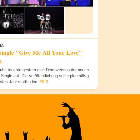
NA
Single "Give Me All Your Love"
t
ube tauchte gestern eine Demoversion der neuen
ingle auf. Die Veröffentlichung sollte planmäßig
stes Jahr stattfinden.
3