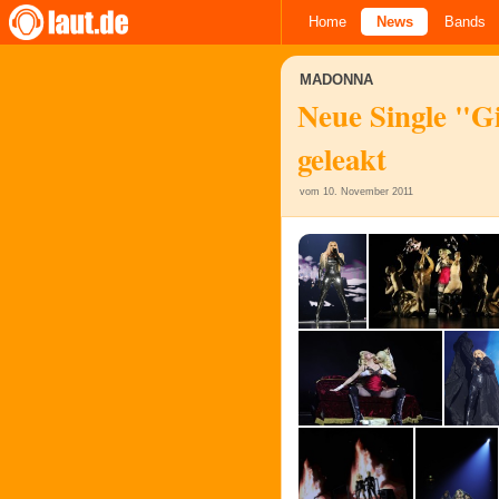
Home
News
Bands
MADONNA
Neue Single "G
geleakt
vom 10. November 2011