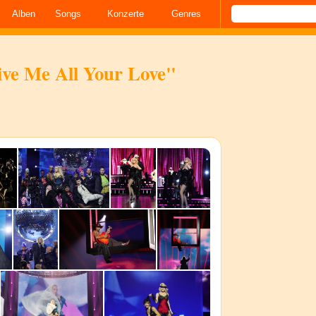
Alben
Songs
Konzerte
Genres
ive Me All Your Love"