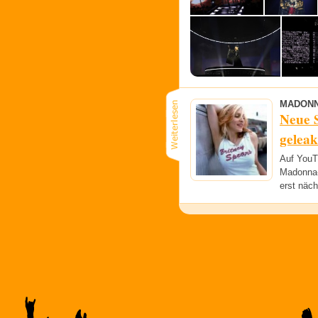
MADON
Neue 
geleak
Auf YouT
Madonna-S
erst näch