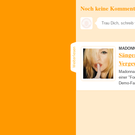
Noch keine Komment
MADON
Sänger
Verge
Madonna 
einer "Fo
Demo-Fas