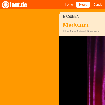
Home
News
Bands
MADONNA
Madonna.
© Live Nation (Fotograf: Kevin Mazur)