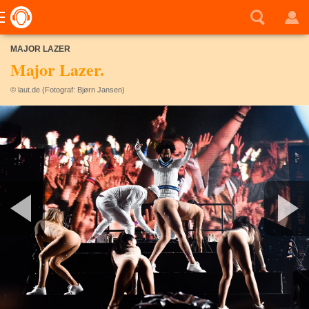
MAJOR LAZER
Major Lazer.
© laut.de (Fotograf: Bjørn Jansen)