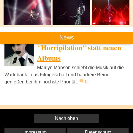
News
MARILYN MANSON
"Horripilation" statt neuen
Albums
Marilyn Manson schiebt die Musik auf die
Wartebank - das Filmgeschäft und haarfreie Beine
genießen bei ihm höchste Priorität.
0
Nach oben
Impressum
Datenschutz