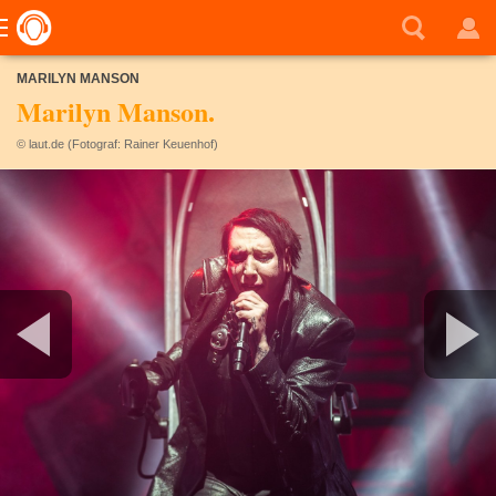
MARILYN MANSON
Marilyn Manson.
© laut.de (Fotograf: Rainer Keuenhof)