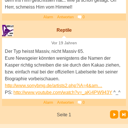
dem ins Hirn geschissen hat... Wie ja schon gesagt: Oh
Herr, schmeiss Hirn vom Himmel!
Alarm
Antworten
0
Reptile
Vor 19 Jahren
Der Typ heisst Massiv, nicht Massiv 65.
Eure Newsgeier könnten wenigstens die Namen der
Kasper richtig schreiben die sie durch den Kakao ziehen,
bzw. einfach mal bei der offiziellen Labelseite bei seiner
Biographie vorbeischauen.
http://www.sonybmg.de/artists2.php?iA=4&am…
PS:
http://www.youtube.com/watch?v=_aKi4PW943Y
^_^
Alarm
Antworten
0
Vor
Letzte Seite
Seite 1