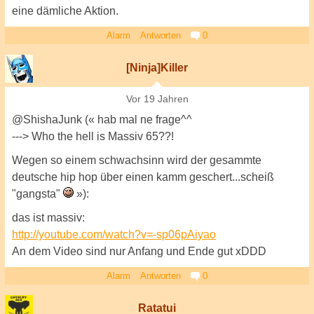
eine dämliche Aktion.
Alarm
Antworten
0
[Ninja]Killer
Vor 19 Jahren
@ShishaJunk (« hab mal ne frage^^
---> Who the hell is Massiv 65??!
Wegen so einem schwachsinn wird der gesammte
deutsche hip hop über einen kamm geschert...scheiß
"gangsta"
»):
das ist massiv:
http://youtube.com/watch?v=-sp06pAiyao
An dem Video sind nur Anfang und Ende gut xDDD
Alarm
Antworten
0
Ratatui