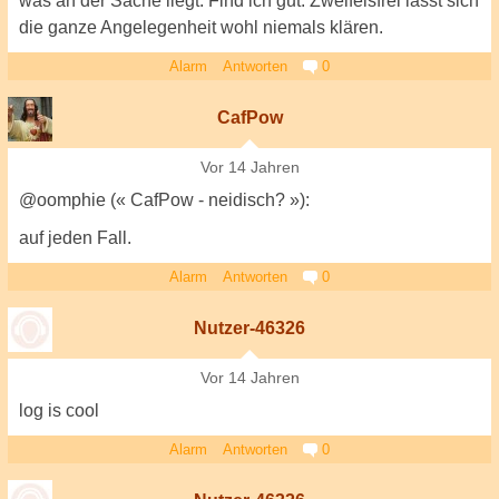
was an der Sache liegt. Find ich gut. Zweifelsfrei lässt sich
die ganze Angelegenheit wohl niemals klären.
Alarm
Antworten
0
CafPow
Vor 14 Jahren
@oomphie (« CafPow - neidisch? »):
auf jeden Fall.
Alarm
Antworten
0
Nutzer-46326
Vor 14 Jahren
log is cool
Alarm
Antworten
0