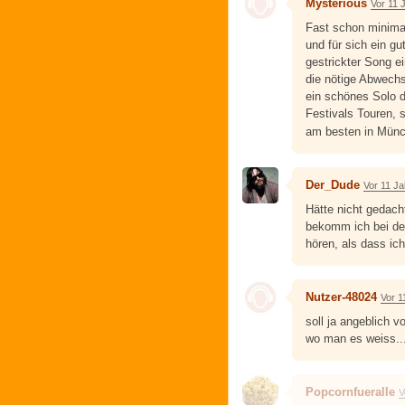
Mysterious
Vor 11 
Fast schon minimal
und für sich ein gu
gestrickter Song ei
die nötige Abwechsl
ein schönes Solo d
Festivals Touren, 
am besten in Mün
Der_Dude
Vor 11 J
Hätte nicht gedach
bekomm ich bei dem
hören, als dass i
Nutzer-48024
Vor 1
soll ja angeblich v
wo man es weiss..
Popcornfueralle
V