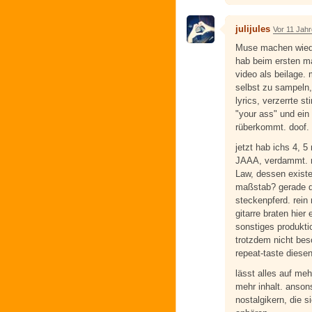
julijules
Vor 11 Jah
Muse machen wied
hab beim ersten mal
video als beilage.
selbst zu sampeln,
lyrics, verzerrte 
"your ass" und ein
rüberkommt. doof. 
jetzt hab ichs 4, 
JAAA, verdammt. na
Law, dessen existe
maßstab? gerade d
steckenpferd. rein 
gitarre braten hier
sonstiges produkti
trotzdem nicht bes
repeat-taste diese
lässt alles auf meh
mehr inhalt. anson
nostalgikern, die s