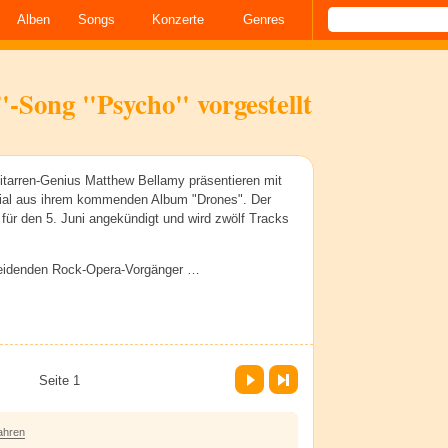
Alben
Songs
Konzerte
Genres
-Song "Psycho" vorgestellt
itarren-Genius Matthew Bellamy präsentieren mit
ial aus ihrem kommenden Album "Drones". Der
 für den 5. Juni angekündigt und wird zwölf Tracks
eidenden Rock-Opera-Vorgänger …
Vor
Letzte Seite
Seite 1
ahren