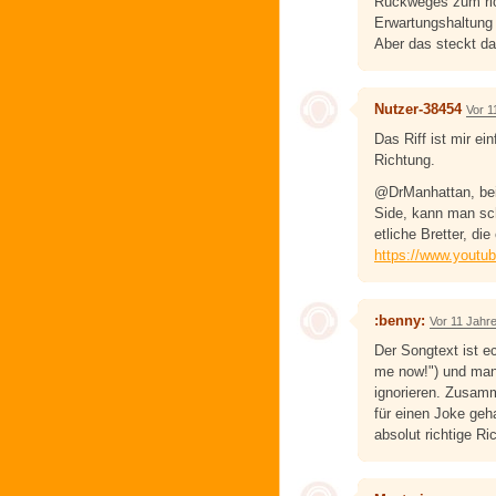
Rückweges zum ric
Erwartungshaltung 
Aber das steckt da
Nutzer-38454
Vor 1
Das Riff ist mir ei
Richtung.
@DrManhattan, bei
Side, kann man sch
etliche Bretter, di
https://www.yout
:benny:
Vor 11 Jahr
Der Songtext ist 
me now!") und man
ignorieren. Zusamm
für einen Joke geh
absolut richtige Ri