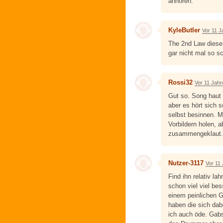
anhören.
KyleButler
Vor 11 J
The 2nd Law diese
gar nicht mal so s
Rossi32
Vor 11 Jahr
Gut so. Song haut 
aber es hört sich 
selbst besinnen. M
Vorbildern holen, 
zusammengeklaut. 
Nutzer-3117
Vor 11
Find ihn relativ la
schon viel viel b
einem peinlichen G
haben die sich da
ich auch öde. Gabs