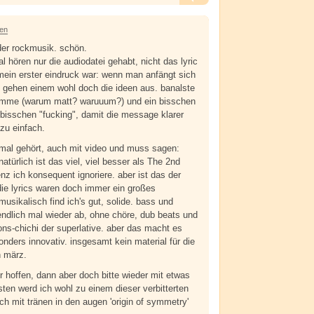
Alarm
Antworten
ren
er rockmusik. schön.
 hören nur die audiodatei gehabt, nicht das lyric
 mein erster eindruck war: wenn man anfängt sich
 gehen einem wohl doch die ideen aus. banalste
stimme (warum matt? waruuum?) und ein bisschen
 bisschen "fucking", damit die message klarer
zu einfach.
5 mal gehört, auch mit video und muss sagen:
türlich ist das viel, viel besser als The 2nd
nz ich konsequent ignoriere. aber ist das der
ie lyrics waren doch immer ein großes
musikalisch find ich's gut, solide. bass und
 endlich mal wieder ab, ohne chöre, dub beats und
ons-chichi der superlative. aber das macht es
onders innovativ. insgesamt kein material für die
n märz.
r hoffen, dann aber doch bitte wieder mit etwas
sten werd ich wohl zu einem dieser verbitterten
ich mit tränen in den augen 'origin of symmetry'