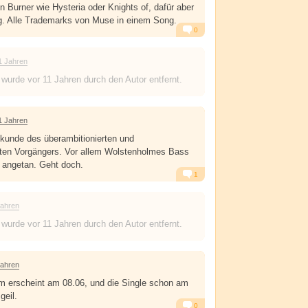
n Burner wie Hysteria oder Knights of, dafür aber
ig. Alle Trademarks von Muse in einem Song.
0
Alarm
Antworten
1 Jahren
 wurde
vor 11 Jahren
durch den Autor entfernt.
1 Jahren
kunde des überambitionierten und
en Vorgängers. Vor allem Wolstenholmes Bass
g angetan. Geht doch.
1
Alarm
Antworten
Jahren
 wurde
vor 11 Jahren
durch den Autor entfernt.
Jahren
m erscheint am 08.06, und die Single schon am
geil.
0