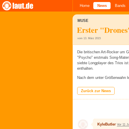
Home
News
Bands
MUSE
Erster "Drones"
vom 13. März 2015
Die britischen Art-Rocker um G
"Psycho" erstmals Song-Mater
siebte Longplayer des Trios ist
enthalten.
Nach dem unter Größenwahn l
Zurück zur News
KyleButler
Vor 11 J