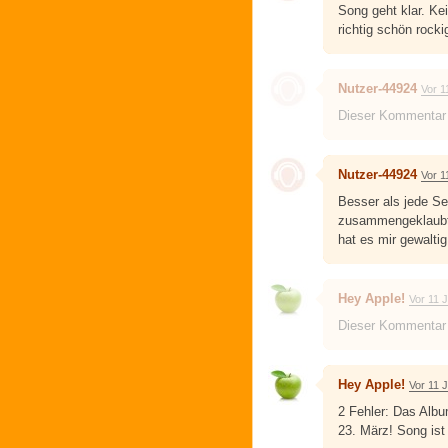
Song geht klar. Kei
richtig schön rock
Nutzer-44924
Vor 1
Dieser Kommentar
Nutzer-44924
Vor 1
Besser als jede Se
zusammengeklaubt
hat es mir gewalti
Hey Apple!
Vor 11 
Dieser Kommentar
Hey Apple!
Vor 11 
2 Fehler: Das Albu
23. März! Song ist 