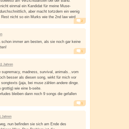
sowieso am Verzichtbarsten bei der Band.
nicht einmal ein Kandidat für meine Muse-
durchschnittlich, aber macht tortzdem ein wenig
 Rest nicht so ein Murks wie the 2nd law wird.
2
Alarm
Antworten
en
ja schon immer am besten, als sie noch gar keine
ten!
1
Alarm
Antworten
11 Jahren
de supremacy, madness, survival, animals...vom
ch besser als diesen song, wirkt für mich vor
 songtexts (jaja, bei muse zählen andere dinge.
h grottig) wie eine b-seite.
erludes bleiben dann noch 9 songs die gefallen
1
Alarm
Antworten
1 Jahren
rweg, nun befinden sie sich am Ende des