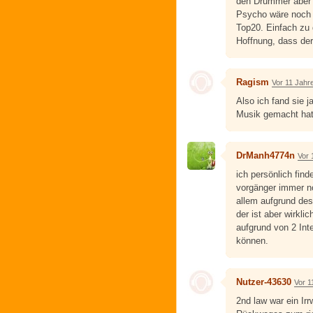
den Drummer aber 
Psycho wäre noch 
Top20. Einfach zu 
Hoffnung, dass der
Ragism
Vor 11 Jahr
Also ich fand sie 
Musik gemacht hat
DrManh4774n
Vor 
ich persönlich fin
vorgänger immer no
allem aufgrund des
der ist aber wirklic
aufgrund von 2 Int
können.
Nutzer-43630
Vor 1
2nd law war ein Ir