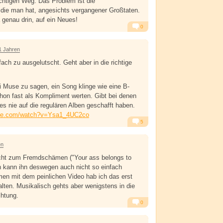
htigen Weg. Das Problem ist die
die man hat, angesichts vergangener Großtaten.
 genau drin, auf ein Neues!
0
Alarm
Antworten
1 Jahren
nfach zu ausgelutscht. Geht aber in die richtige
 Muse zu sagen, ein Song klinge wie eine B-
on fast als Kompliment werten. Gibt bei denen
e es nie auf die regulären Alben geschafft haben.
ube.com/watch?v=Ysa1_4UC2co
5
Alarm
Antworten
en
echt zum Fremdschämen ("Your ass belongs to
 kann ihn deswegen auch nicht so einfach
en mit dem peinlichen Video hab ich das erst
alten. Musikalisch gehts aber wenigstens in die
chtung.
0
Alarm
Antworten