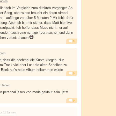
Jahren
istisch im Vergleich zum direkten Vorgänger. An
ter Song, aber wieso braucht ein derart simpel
ne Lauflänge von über 5 Minuten ? Mir fehlt dafür
ung. Aber ich bin mir sicher, dass Matt hier live
raufpackt. Ich hoffe, dass Muse nicht nur auf
sondern auch eine richtige Tour machen und dann
chen vorbeischauen
0
Alarm
Antworten
ahren
t, dass die nochmal die Kurve kriegen. Nur
 Track viel eher Lust die alten Scheiben zu
ch Bock auf's neue Album bekommen würde.
0
Alarm
Antworten
1 Jahren
on personal jesus von mode geklaut sein. jetzt
.
0
Alarm
Antworten
or 11 Jahren