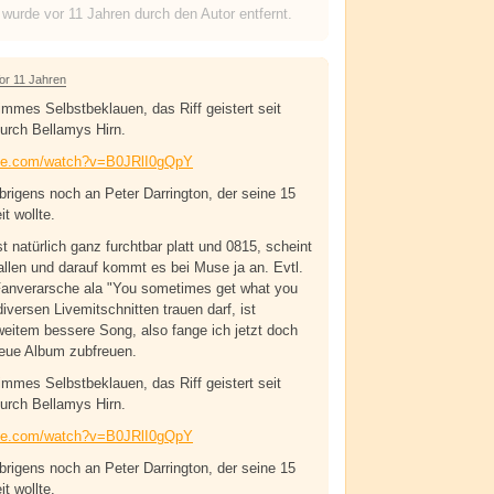
 wurde
vor 11 Jahren
durch den Autor entfernt.
or 11 Jahren
limmes Selbstbeklauen, das Riff geistert seit
urch Bellamys Hirn.
ube.com/watch?v=B0JRlI0gQpY
igens noch an Peter Darrington, der seine 15
t wollte.
t natürlich ganz furchtbar platt und 0815, scheint
nallen und darauf kommt es bei Muse ja an. Evtl.
 Fanverarsche ala "You sometimes get what you
versen Livemitschnitten trauen darf, ist
weitem bessere Song, also fange ich jetzt doch
neue Album zubfreuen.
limmes Selbstbeklauen, das Riff geistert seit
urch Bellamys Hirn.
ube.com/watch?v=B0JRlI0gQpY
igens noch an Peter Darrington, der seine 15
t wollte.