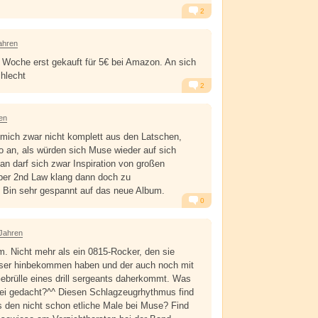
2
Alarm
Antworten
ahren
 Woche erst gekauft für 5€ bei Amazon. An sich
chlecht
2
Alarm
Antworten
en
mich zwar nicht komplett aus den Latschen,
so an, als würden sich Muse wieder auf sich
an darf sich zwar Inspiration von großen
aber 2nd Law klang dann doch zu
Bin sehr gespannt auf das neue Album.
0
Alarm
Antworten
 Jahren
hm. Nicht mehr als ein 0815-Rocker, den sie
esser hinbekommen haben und der auch noch mit
ebrülle eines drill sergeants daherkommt. Was
bei gedacht?^^ Diesen Schlagzeugrhythmus find
 den nicht schon etliche Male bei Muse? Find