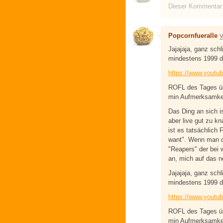
Dieser Kommentar
Popcornfueralle
V
Jajajaja, ganz sch
mindestens 1999 d
https://www.yout
ROFL des Tages übr
min Aufmerksamkei
Das Ding an sich is
aber live gut zu k
ist es tatsächlich
want". Wenn man di
"Reapers" der bei 
an, mich auf das 
Jajajaja, ganz sch
mindestens 1999 d
https://www.yout
ROFL des Tages übr
min Aufmerksamkei