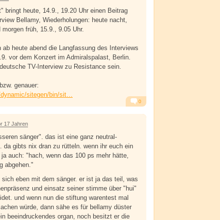
t" bringt heute, 14.9., 19.20 Uhr einen Beitrag
rview Bellamy, Wiederholungen: heute nacht,
 morgen früh, 15.9., 9.05 Uhr.
h ab heute abend die Langfassung des Interviews
9. vor dem Konzert im Admiralspalast, Berlin.
 deutsche TV-Interview zu Resistance sein.
 bzw. genauer:
/dynamic/sitegen/bin/sit…
0
Alarm
Antworten
r 17 Jahren
sseren sänger". das ist eine ganz neutral-
da gibts nix dran zu rütteln. wenn ihr euch ein
hr ja auch: "hach, wenn das 100 ps mehr hätte,
g abgehen."
sich eben mit dem sänger. er ist ja das teil, was
enpräsenz und einsatz seiner stimme über "hui"
eidet. und wenn nun die stiftung warentest mal
achen würde, dann sähe es für bellamy düster
ein beeindruckendes organ, noch besitzt er die