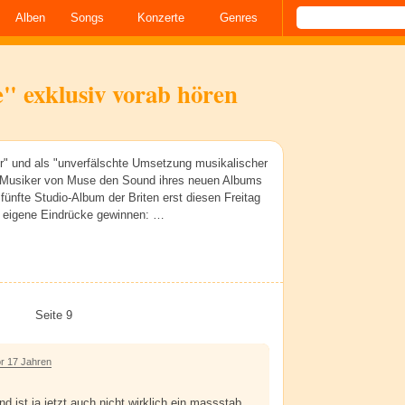
Alben
Songs
Konzerte
Genres
" exklusiv vorab hören
er" und als "unverfälschte Umsetzung musikalischer
i Musiker von Muse den Sound ihres neuen Albums
ünfte Studio-Album der Briten erst diesen Freitag
zt eigene Eindrücke gewinnen: …
Seite 9
r 17 Jahren
d ist ja jetzt auch nicht wirklich ein massstab