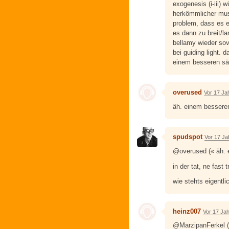
exogenesis (i-iii)
herkömmlicher musi
problem, dass es e
es dann zu breit/l
bellamy wieder sov
bei guiding light.
einem besseren sä
overused
Vor 17 Ja
äh. einem bessere
spudspot
Vor 17 Ja
@overused (« äh.
in der tat, ne fast 
wie stehts eigentl
heinz007
Vor 17 Ja
@MarzipanFerkel 