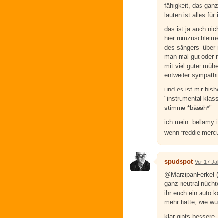
fähigkeit, das gan
lauten ist alles für
das ist ja auch nic
hier rumzuschleime
des sängers. über 
man mal gut oder 
mit viel guter mühe
entweder sympathis
und es ist mir bish
"instrumental klass
stimme *bäääh*"
ich mein: bellamy i
wenn freddie merc
spudspot
Vor 17 Ja
@MarzipanFerkel («
ganz neutral-nücht
ihr euch ein auto k
mehr hätte, wie wü
klar gibts bessere