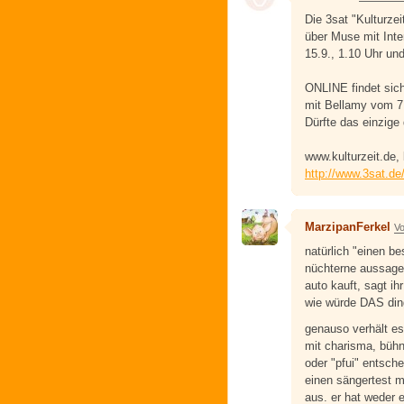
Die 3sat "Kulturzei
über Muse mit Inte
15.9., 1.10 Uhr und
ONLINE findet sic
mit Bellamy vom 7.
Dürfte das einzige
www.kulturzeit.de,
http://www.3sat.de
MarzipanFerkel
Vo
natürlich "einen be
nüchterne aussage. 
auto kauft, sagt i
wie würde DAS din
genauso verhält es 
mit charisma, bühn
oder "pfui" entsch
einen sängertest m
aus. er hat weder 