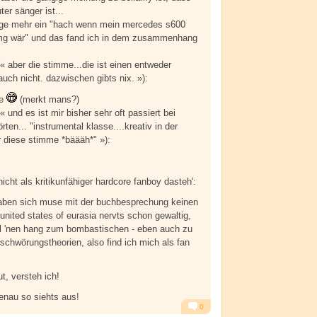
er sänger ist...
age mehr ein "hach wenn mein mercedes s600
mg wär" und das fand ich in dem zusammenhang
 aber die stimme...die ist einen entweder
uch nicht. dazwischen gibts nix. »):
ie
(merkt mans?)
und es ist mir bisher sehr oft passiert bei
rten... "instrumental klasse....kreativ in der
r diese stimme *bäääh*" »):
nicht als kritikunfähiger hardcore fanboy dasteh':
 haben sich muse mit der buchbesprechung keinen
 united states of eurasia nervts schon gewaltig,
al 'nen hang zum bombastischen - eben auch zu
chwörungstheorien, also find ich mich als fan
ut, versteh ich!
genau so siehts aus!
0