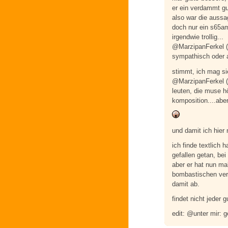
er ein verdammt gut
also war die auss
doch nur ein s65a
irgendwie trollig...
@MarzipanFerkel («
sympathisch oder a
stimmt, ich mag s
@MarzipanFerkel (« 
leuten, die muse hö
komposition....abe
und damit ich hier 
ich finde textlich
gefallen getan, bei
aber er hat nun m
bombastischen vers
damit ab.
findet nicht jeder g
edit: @unter mir: 