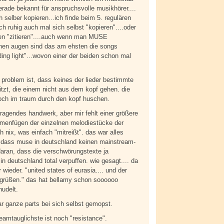
gerade bekannt für anspruchsvolle musikhörer....
 selber kopieren...ich finde beim 5. regulären
h ruhig auch mal sich selbst "kopieren"....oder
gen "zitieren"....auch wenn man MUSE
inen augen sind das am ehsten die songs
ding light"...wovon einer der beiden schon mal
 problem ist, dass keines der lieder bestimmte
tzt, die einem nicht aus dem kopf gehen. die
ch im traum durch den kopf huschen.
rragendes handwerk, aber mir fehlt einer größere
menfügen der einzelnen melodiestücke der
ich nix, was einfach "mitreißt". das war alles
 dass muse in deutschland keinen mainstream-
a daran, dass die verschwörungstexte ja
n deutschland total verpuffen. wie gesagt.... da
ieder. "united states of eurasia.... und der
 grüßen." das hat bellamy schon soooooo
udelt.
r ganze parts bei sich selbst gemopst.
eamtauglichste ist noch "resistance".