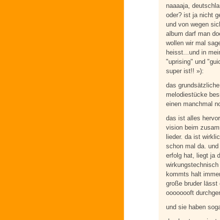
naaaaja, deutschlan
oder? ist ja nicht 
und von wegen sich
album darf man doc
wollen wir mal sa
heisst...und in me
"uprising" und "gui
super ist!! »):
das grundsätzliche
melodiestücke besi
einen manchmal no
das ist alles hervo
vision beim zusam
lieder. da ist wirkl
schon mal da. und
erfolg hat, liegt j
wirkungstechnisch i
kommts halt immer w
große bruder lässt
oooooooft durchgen
und sie haben soga