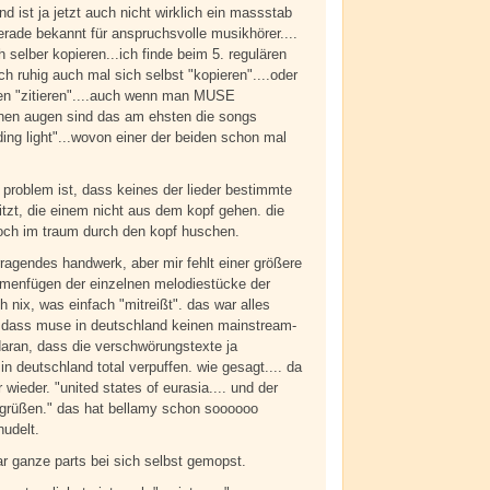
d ist ja jetzt auch nicht wirklich ein massstab
gerade bekannt für anspruchsvolle musikhörer....
 selber kopieren...ich finde beim 5. regulären
h ruhig auch mal sich selbst "kopieren"....oder
gen "zitieren"....auch wenn man MUSE
inen augen sind das am ehsten die songs
ding light"...wovon einer der beiden schon mal
 problem ist, dass keines der lieder bestimmte
tzt, die einem nicht aus dem kopf gehen. die
ch im traum durch den kopf huschen.
rragendes handwerk, aber mir fehlt einer größere
menfügen der einzelnen melodiestücke der
ich nix, was einfach "mitreißt". das war alles
 dass muse in deutschland keinen mainstream-
a daran, dass die verschwörungstexte ja
n deutschland total verpuffen. wie gesagt.... da
ieder. "united states of eurasia.... und der
 grüßen." das hat bellamy schon soooooo
udelt.
r ganze parts bei sich selbst gemopst.