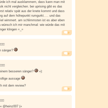
 würde ich mal ausklammern, dass kann man mit
k nicht vergleichen. bei uprising gibt es das
rst relativ spät aus der knete kommt und dass
ang auf dem höhepunkt rumgurkt..... und das
iel wimmert. am schlimmsten ist es aber eben
 da wünsch ich mir manchmal: wie würde das mit
nger klingen =_=
0
Alarm
Antworten
hren
n sänger?
0
Alarm
Antworten
hren
 einem besseren sänger?
»):
trollige aussage
ich mit dem review?
0
Alarm
Antworten
hren
(« @heinz007 («