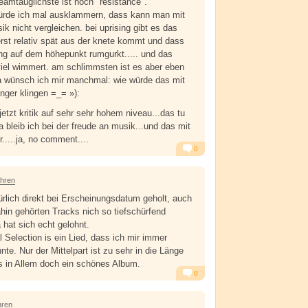
eamtauglichste ist noch "resistance".
 würde ich mal ausklammern, dass kann man mit
k nicht vergleichen. bei uprising gibt es das
rst relativ spät aus der knete kommt und dass
ang auf dem höhepunkt rumgurkt..... und das
iel wimmert. am schlimmsten ist es aber eben
 da wünsch ich mir manchmal: wie würde das mit
ger klingen =_= »):
 jetzt kritik auf sehr sehr hohem niveau...das tu
da bleib ich bei der freude an musik...und das mit
.....ja, no comment....
0
Alarm
Antworten
ahren
ürlich direkt bei Erscheinungsdatum geholt, auch
ahin gehörten Tracks nich so tiefschürfend
 hat sich echt gelohnt.
 Selection is ein Lied, dass ich mir immer
te. Nur der Mittelpart ist zu sehr in die Länge
s in Allem doch ein schönes Album.
0
Alarm
Antworten
hren