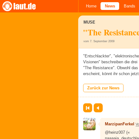
Home
News
Bands
MUSE
"The Resistance
vom 7. September 2009
"Entschlackter", "elektronisch
Visionen" beschreiben die dre
"The Resistance". Obwohl das f
erscheint, könnt ihr schon jet
Zurück zur News
Erste Seite
Zurück
MarzipanFerkel
Vo
@heinz007 («
naaaaja, deutschlan