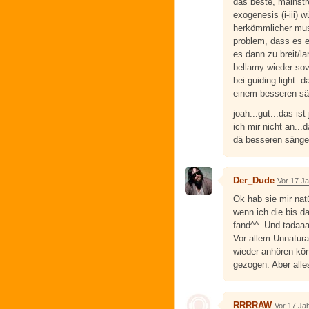
das beste, mainstr
exogenesis (i-iii)
herkömmlicher musi
problem, dass es e
es dann zu breit/l
bellamy wieder sov
bei guiding light.
einem besseren sän
joah...gut...das ist
ich mir nicht an...
dä besseren sänger
Der_Dude
Vor 17 J
Ok hab sie mir nat
wenn ich die bis d
fand^^. Und tadaaa
Vor allem Unnatural
wieder anhören könn
gezogen. Aber alle
RRRRAW
Vor 17 Ja