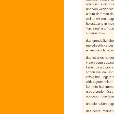
oder? ist ja nicht 
und von wegen sich
album darf man doc
wollen wir mal sa
heisst...und in me
"uprising" und "gui
super ist!! »):
das grundsätzliche
melodiestücke besi
einen manchmal no
das ist alles hervo
vision beim zusam
lieder. da ist wirkl
schon mal da. und
erfolg hat, liegt j
wirkungstechnisch i
kommts halt immer w
große bruder lässt
oooooooft durchgen
und sie haben soga
das beste, mainstr