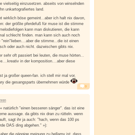
ze vielseitig einzusetzen. abseits von winselnden
 ihn unkartografiertes land.
ht wirklich böse gemeint...aber ich halt nix davon,
n: der größte pferdefuß für muse ist die stimme
melodiefolgen kann man diskutieren, die kann
mal schlecht finden. man kann sich auch noch
 "rein"lieben....aber die stimme...die ist einen
ch oder auch nicht. dazwischen gibts nix.
er sehr oft passiert bei leuten, die muse hörten...
e....kreativ in der komposition....aber diese
st ja großer queen-fan. ich stell mir mal vor,
ury die gesangsparts übernehmen würde
0
Alarm
Antworten
hren
 natürlich "einen besseren sänger". das ist eine
erne aussage. da gibts nix dran zu rütteln. wenn
auft, sagt ihr ja auch: "hach, wenn das 100 ps
rde DAS ding abgehen." »):
, aber die gängige meinung zu bellamy ist, dass