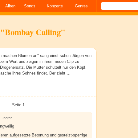
Alben
Songs
Konzerte
Genres
 "Bombay Calling"
ch machen Blumen an" sang einst schon Jürgen von
beim Wort und zeigen in ihrem neuen Clip zu
 Drogenersatz. Die Mutter schüttelt nur den Kopf,
ntasche ihres Sohnes findet. Der zieht …
Seite 1
1 Jahren
ngweilig
eren aufgesetzte Betonung und gestelzt-sperrige