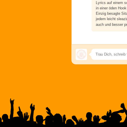
Lyrics auf einem s
in einer öden Hoo
Einzig besagte Sit
jedem leicht sleaz
auch und besser pr