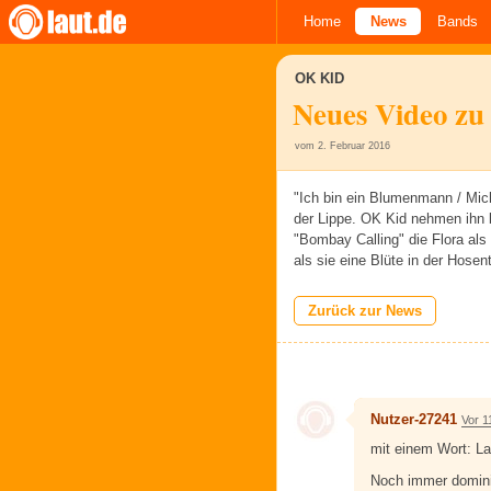
Home
News
Bands
OK KID
Neues Video zu
vom 2. Februar 2016
"Ich bin ein Blumenmann / Mi
der Lippe. OK Kid nehmen ihn 
"Bombay Calling" die Flora als
als sie eine Blüte in der Hose
Zurück zur News
Nutzer-27241
Vor 1
mit einem Wort: La
Noch immer domini