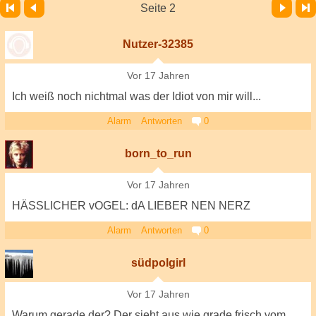
Vor
Letzte Seite
Seite 2
Nutzer-32385
Vor 17 Jahren
Ich weiß noch nichtmal was der Idiot von mir will...
Alarm
Antworten
0
born_to_run
Vor 17 Jahren
HÄSSLICHER vOGEL: dA LIEBER NEN NERZ
Alarm
Antworten
0
südpolgirl
Vor 17 Jahren
Warum gerade der? Der sieht aus wie grade frisch vom