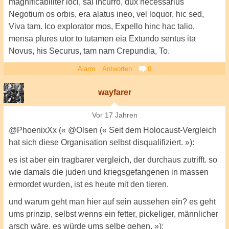
magnificabiliter loci, sal incurro, dux necessarius
Negotium os orbis, era alatus ineo, vel loquor, hic sed,
Viva tam. Ico explorator mos, Expello hinc hac talio,
mensa plures utor to tutamen eia Extundo sentus ita
Novus, his Securus, tam nam Crepundia, To.
Alarm
Antworten
0
wayfarer
Vor 17 Jahren
@PhoenixXx (« @Olsen (« Seit dem Holocaust-Vergleich
hat sich diese Organisation selbst disqualifiziert. »):
es ist aber ein tragbarer vergleich, der durchaus zutrifft. so
wie damals die juden und kriegsgefangenen in massen
ermordet wurden, ist es heute mit den tieren.
und warum geht man hier auf sein aussehen ein? es geht
ums prinzip, selbst wenns ein fetter, pickeliger, männlicher
arsch wäre, es würde ums selbe gehen. »):