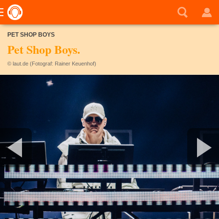
PET SHOP BOYS
Pet Shop Boys.
© laut.de (Fotograf: Rainer Keuenhof)