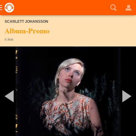
SCARLETT JOHANSSON
Album-Promo
© Anti