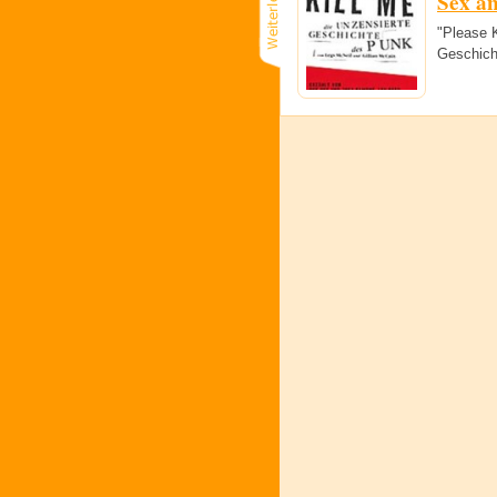
Sex a
"Please K
Geschich