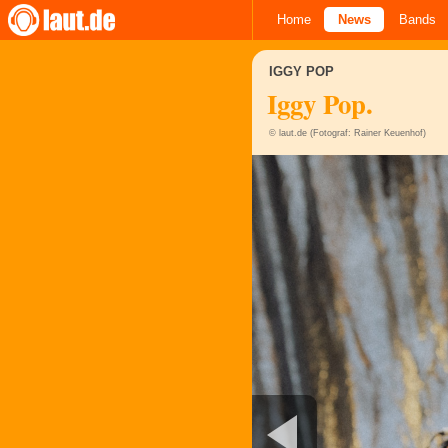
Home
News
Bands
IGGY POP
Iggy Pop.
© laut.de (Fotograf: Rainer Keuenhof)