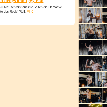
nd drugs and Iggy Pop
ill Me" schreibt auf 492 Seiten die ultimative
te des Rock'n'Roll.
0