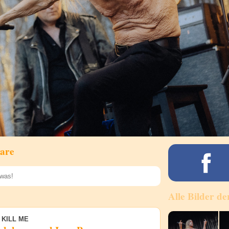
are
Alle Bilder de
Speichern
 KILL ME