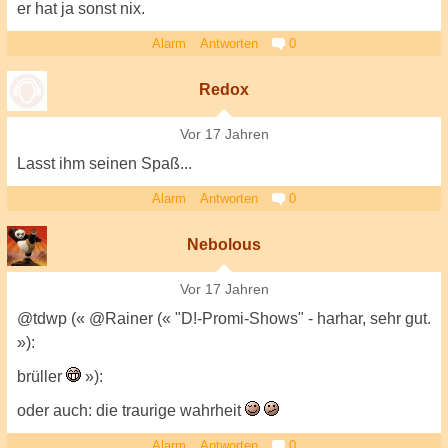
er hat ja sonst nix.
Alarm
Antworten
0
Redox
Vor 17 Jahren
Lasst ihm seinen Spaß...
Alarm
Antworten
0
Nebolous
Vor 17 Jahren
@tdwp (« @Rainer (« "D!-Promi-Shows" - harhar, sehr gut.
»):
brüller
»):
oder auch: die traurige wahrheit
Alarm
Antworten
0