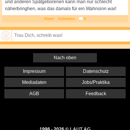
und anderen Spätgeborenen kann man nur schlecht
näherbringhen, was das damals für ein Wahnsinn war!
Alarm
Antworten
0
Speichern
Nach oben
Impressum
Datenschutz
Mediadaten
Jobs/Praktika
AGB
Feedback
1998 - 2026 ©
LAUT AG