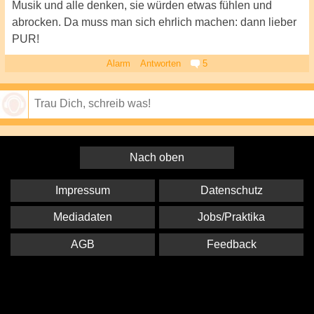
Musik und alle denken, sie würden etwas fühlen und
abrocken. Da muss man sich ehrlich machen: dann lieber
PUR!
Alarm
Antworten
5
Speichern
Nach oben
Impressum
Datenschutz
Mediadaten
Jobs/Praktika
AGB
Feedback