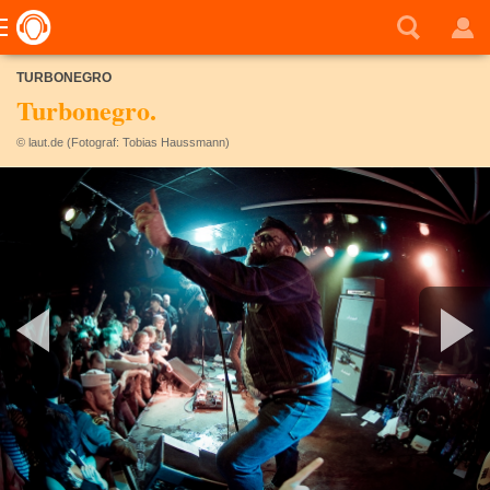
TURBONEGRO
Turbonegro.
© laut.de (Fotograf: Tobias Haussmann)