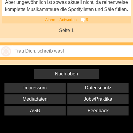
Aber ungewöhnlich ist sowas aktuell nicht, da reihenweise
komplette Musikamateure die Spotifylisten und Säle füllen.
Alarm
Antworten
6
Seite 1
Speichern
Nach oben
Impressum
Datenschutz
Mediadaten
Jobs/Praktika
AGB
Feedback