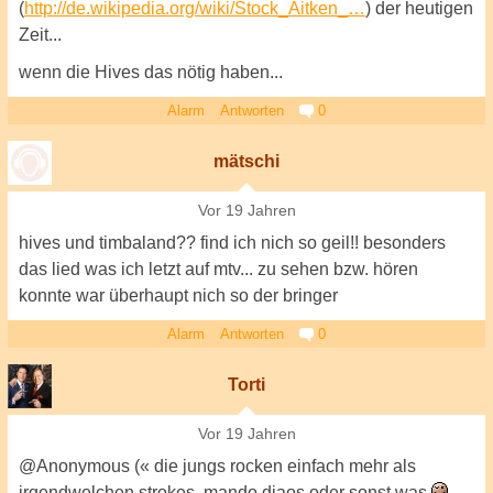
(
http://de.wikipedia.org/wiki/Stock_Aitken_…
) der heutigen
Zeit...
wenn die Hives das nötig haben...
Alarm
Antworten
0
mätschi
Vor 19 Jahren
hives und timbaland?? find ich nich so geil!! besonders
das lied was ich letzt auf mtv... zu sehen bzw. hören
konnte war überhaupt nich so der bringer
Alarm
Antworten
0
Torti
Vor 19 Jahren
@Anonymous (« die jungs rocken einfach mehr als
irgendwelchen strokes, mando diaos oder sonst was