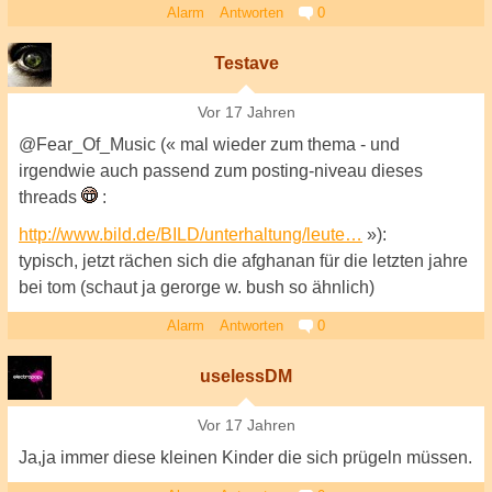
Alarm
Antworten
0
Testave
Vor 17 Jahren
@Fear_Of_Music (« mal wieder zum thema - und
irgendwie auch passend zum posting-niveau dieses
threads
:
http://www.bild.de/BILD/unterhaltung/leute…
»):
typisch, jetzt rächen sich die afghanan für die letzten jahre
bei tom (schaut ja gerorge w. bush so ähnlich)
Alarm
Antworten
0
uselessDM
Vor 17 Jahren
Ja,ja immer diese kleinen Kinder die sich prügeln müssen.