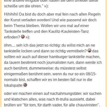
eine andere eingabe oder hauen sie dem urheber diese
scheiße um die ohren." »):
Hihihihi! Da bist du doch aber mal fein nach allen Regeln
der Kunst verladen worden! Und wie passend wir doch
beim Thema bleiben. Wollen wir uns mal auf einer
Tankstelle treffen und den Kaulitz-Kauleisten-Tanz
erfinden?
»):
öhm.... seh ich das jetzt so richtig: du willst mich an ne
tankstelle locken und dann so richtig vermöbeln?
das
sollten wir auch auf dieser hamburger tankstelle machen,
da lauern bestimmt noch journalisten rum. dann werde ich
auch berühmt. dummerweise: du müsstest selbst
einigermaßen berühmt sein. wenn du nur so ein 08/15-
normalo bist, schaffen wir es im besten fall nur in die
lokalspalte
oder wir machen einen auf nachahmungstäter. wir suchen
und klatschen alles, was nach th-trulla aussieht. dabei
brüllen wir "für tom, für darth vader, für alle chauvinisten".