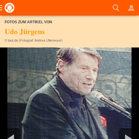
FOTOS ZUM ARTIKEL VON
Udo Jürgens
© laut.de (Fotograf: Andrea Ullemeyer)