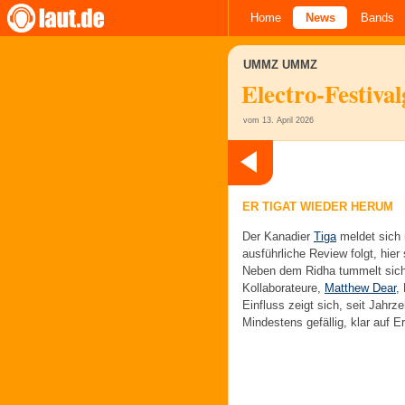
Home
News
Bands
UMMZ UMMZ
Electro-Festiva
vom 13. April 2026
ER TIGAT WIEDER HERUM
Der Kanadier
Tiga
meldet sich 
ausführliche Review folgt, hie
Neben dem Ridha tummelt sich 
Kollaborateure,
Matthew Dear
,
Einfluss zeigt sich, seit Jahr
Mindestens gefällig, klar auf 