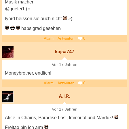
Musik machen
@guelei1 («
lynrd heissen sie auch nicht
»):
habs grad gesehen
Alarm
Antworten
0
kajsa747
Vor 17 Jahren
Moneybrother, endlich!
Alarm
Antworten
0
A.I.R.
Vor 17 Jahren
Alice in Chains, Paradise Lost, Immortal und Marduk!
Freitag bin ich arm