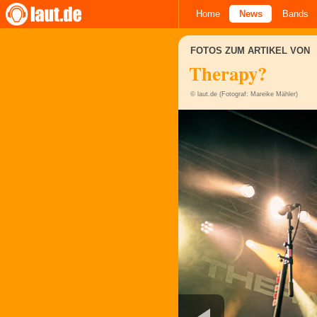
Home
News
Bands
FOTOS ZUM ARTIKEL VON
Therapy?
© laut.de (Fotograf: Mareike Mähler)