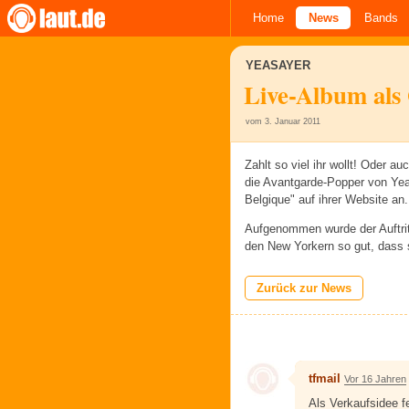
Home
News
Bands
YEASAYER
Live-Album als
vom 3. Januar 2011
Zahlt so viel ihr wollt! Oder a
die Avantgarde-Popper von Yea
Belgique" auf ihrer Website an.
Aufgenommen wurde der Auftrit
den New Yorkern so gut, dass
Zurück zur News
tfmail
Vor 16 Jahren
Als Verkaufsidee fe