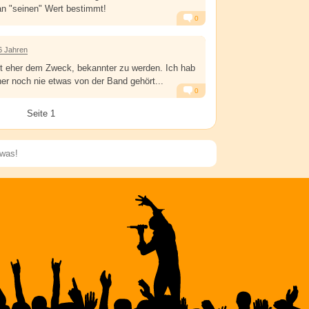
an "seinen" Wert bestimmt!
0
Alarm
Antworten
6 Jahren
nt eher dem Zweck, bekannter zu werden. Ich hab
her noch nie etwas von der Band gehört...
0
Alarm
Antworten
Seite 1
Speichern