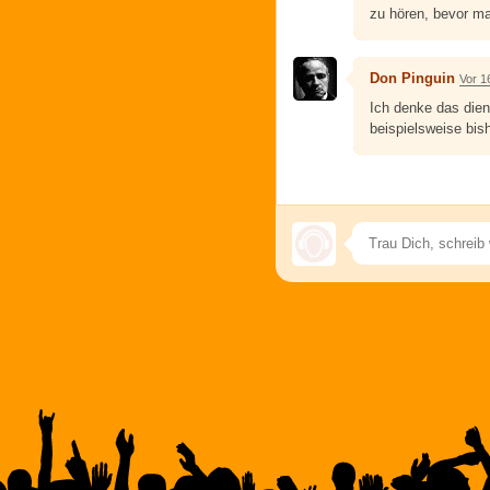
zu hören, bevor m
Don Pinguin
Vor 1
Ich denke das die
beispielsweise bis