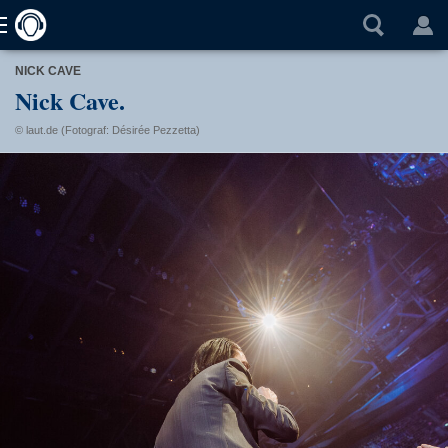
NICK CAVE
Nick Cave.
© laut.de (Fotograf: Désirée Pezzetta)