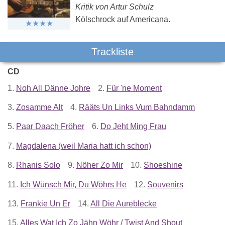
Kritik von Artur Schulz
Kölschrock auf Americana.
Trackliste
CD
1.
Noh All Dänne Johre
2.
Für 'ne Moment
3.
Zosamme Alt
4.
Rääts Un Links Vum Bahndamm
5.
Paar Daach Fröher
6.
Do Jeht Ming Frau
7.
Magdalena (weil Maria hatt ich schon)
8.
Rhanis Solo
9.
Nöher Zo Mir
10.
Shoeshine
11.
Ich Wünsch Mir, Du Wöhrs He
12.
Souvenirs
13.
Frankie Un Er
14.
All Die Aureblecke
15.
Alles Wat Ich Zo Jähn Wöhr / Twist And Shout