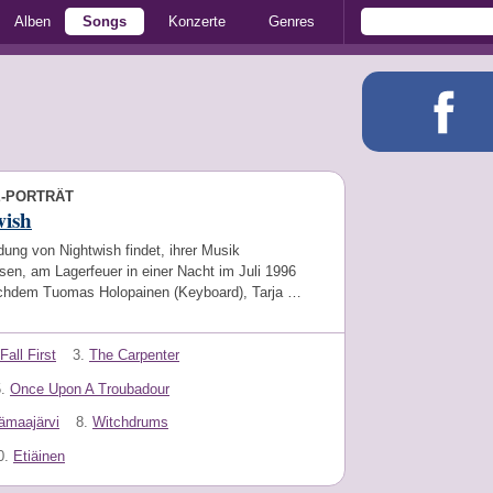
Alben
Songs
Konzerte
Genres
E-PORTRÄT
wish
ung von Nightwish findet, ihrer Musik
en, am Lagerfeuer in einer Nacht im Juli 1996
achdem Tuomas Holopainen (Keyboard), Tarja …
Fall First
3.
The Carpenter
.
Once Upon A Troubadour
ämaajärvi
8.
Witchdrums
0.
Etiäinen