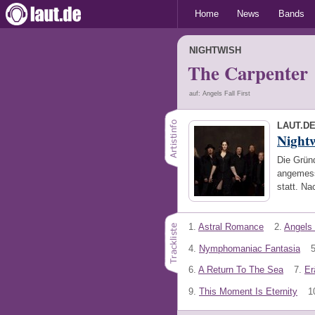
Home
News
Bands
NIGHTWISH
The Carpenter
auf: Angels Fall First
LAUT.D
Night
Die Gründ
angemess
statt. N
1.
Astral Romance
2.
Angels 
4.
Nymphomaniac Fantasia
5
6.
A Return To The Sea
7.
Er
9.
This Moment Is Eternity
1