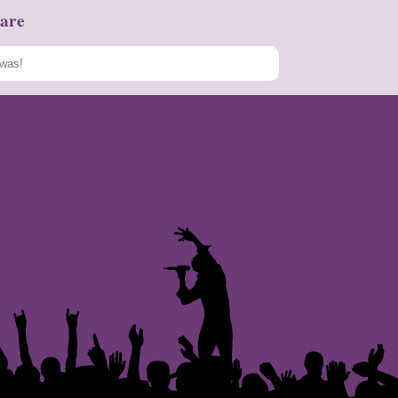
are
Speichern