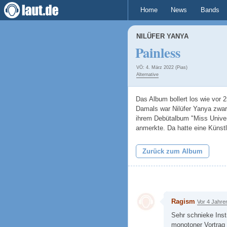
Home
News
Bands
NILÜFER YANYA
Painless
VÖ: 4. März 2022 (Pias)
Alternative
Das Album bollert los wie vor 
Damals war Nilüfer Yanya zwar
ihrem Debütalbum "Miss Univer
anmerkte. Da hatte eine Künstl
Zurück zum Album
Ragism
Vor 4 Jahre
Sehr schnieke Inst
monotoner Vortrag d