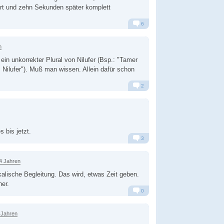
ört und zehn Sekunden später komplett
6
Alarm
Antworten
n
s ein unkorrekter Plural von Nilufer (Bsp.: "Tamer
 Nilufer"). Muß man wissen. Allein dafür schon
2
Alarm
Antworten
s bis jetzt.
3
Alarm
Antworten
4 Jahren
alische Begleitung. Das wird, etwas Zeit geben.
her.
0
Alarm
Antworten
 Jahren