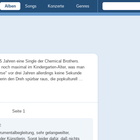
Alben
Songs
Konzerte
Genres
25 Jahren eine Single der Chemical Brothers.
 noch maximal im Kindergarten-Alter, was man
se" vor drei Jahren allerdings keine Sekunde
erin den Dreh spürbar raus, die popkulturell …
Seite 1
n
rumentalbegleitung, sehr gelangweilter,
er Künstlerin. Sorgt leider dafür, daß nichts