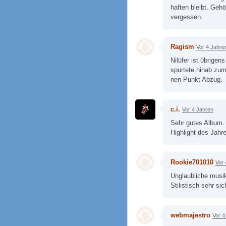
haften bleibt. Geh
vergessen.
Ragism
Vor 4 Jahre
Nilüfer ist übrigen
spurtete hinab zum
nen Punkt Abzug.
c.i.
Vor 4 Jahren
Sehr gutes Album.
Highlight des Jahre
Rookie701010
Vor 
Unglaubliche musik
Stilistisch sehr sic
webmajestro
Vor 4