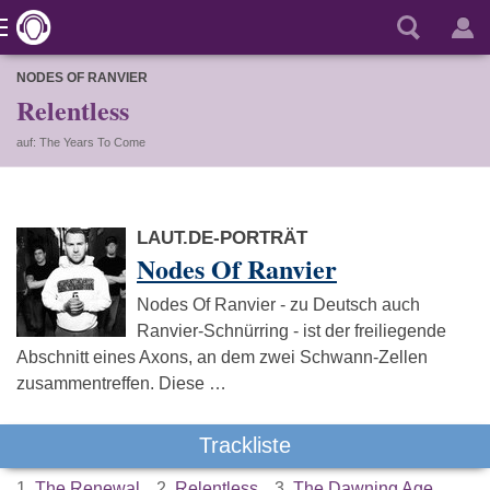
NODES OF RANVIER
Relentless
auf: The Years To Come
LAUT.DE-PORTRÄT
Nodes Of Ranvier
Nodes Of Ranvier - zu Deutsch auch
Ranvier-Schnürring - ist der freiliegende
Abschnitt eines Axons, an dem zwei Schwann-Zellen
zusammentreffen. Diese …
Trackliste
1.
The Renewal
2.
Relentless
3.
The Dawning Age