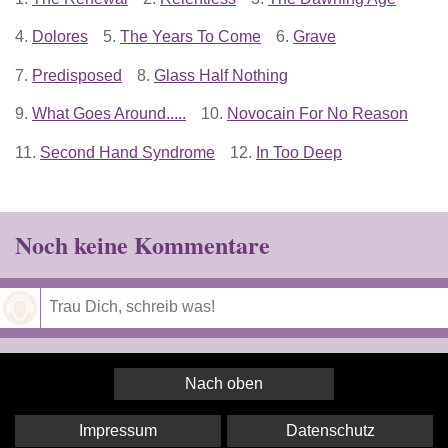
4.
Dolores
5.
The Years To Come
6.
Grave
7.
Predisposed
8.
Glass Half Nothing
9.
What Goes Around.....
10.
Novocain For No Reason
11.
Second Hand Syndrome
12.
In Too Deep
Noch keine Kommentare
Speichern
Nach oben
Impressum
Datenschutz