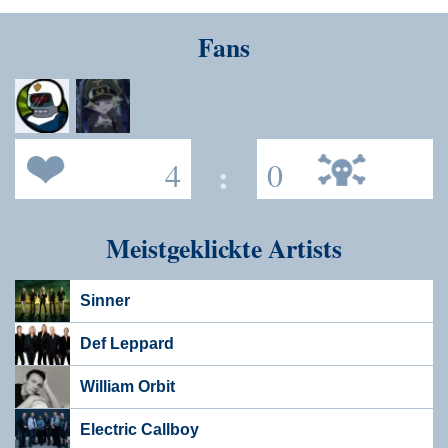
Fans
4
:
0
Meistgeklickte Artists
Sinner
Def Leppard
William Orbit
Electric Callboy