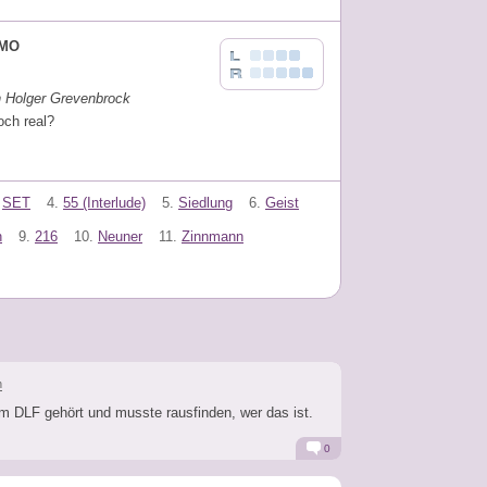
MO
n Holger Grevenbrock
och real?
SET
4.
55 (Interlude)
5.
Siedlung
6.
Geist
n
9.
216
10.
Neuner
11.
Zinnmann
n
m DLF gehört und musste rausfinden, wer das ist.
0
Alarm
Antworten