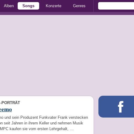
Alben
Songs
Konzerte
Genres
E-PORTRÄT
eemo
 und sein Produzent Funkvater Frank verstecken
on seit Jahren in ihrem Keller und nehmen Musik
 MPC kaufen sie vom ersten Lehrgehalt, …