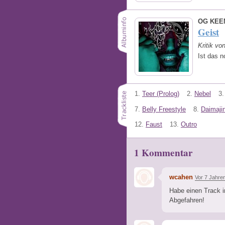
OG KEE
Geist
Kritik vo
Ist das n
1.
Teer (Prolog)
2.
Nebel
3.
7.
Belly Freestyle
8.
Daimaji
12.
Faust
13.
Outro
1 Kommentar
wcahen
Vor 7 Jahre
Habe einen Track i
Abgefahren!