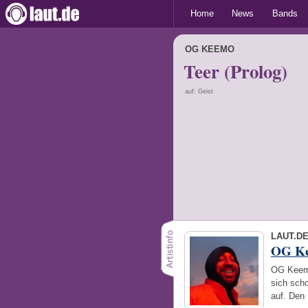
Home
News
Bands
OG KEEMO
Teer (Prolog)
auf: Geist
LAUT.D
OG K
OG Keemo
sich sch
auf. Den