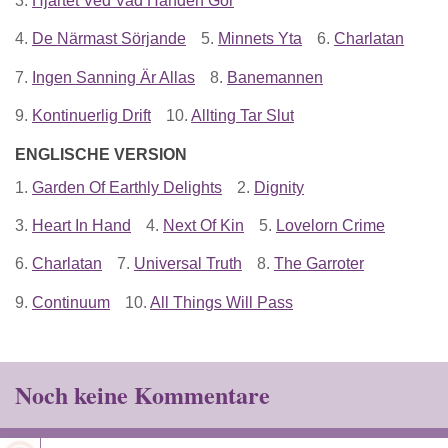
3.
Hjärtet Ved Vad Handen Gör
4.
De Närmast Sörjande
5.
Minnets Yta
6.
Charlatan
7.
Ingen Sanning Är Allas
8.
Banemannen
9.
Kontinuerlig Drift
10.
Allting Tar Slut
ENGLISCHE VERSION
1.
Garden Of Earthly Delights
2.
Dignity
3.
Heart In Hand
4.
Next Of Kin
5.
Lovelorn Crime
6.
Charlatan
7.
Universal Truth
8.
The Garroter
9.
Continuum
10.
All Things Will Pass
Noch keine Kommentare