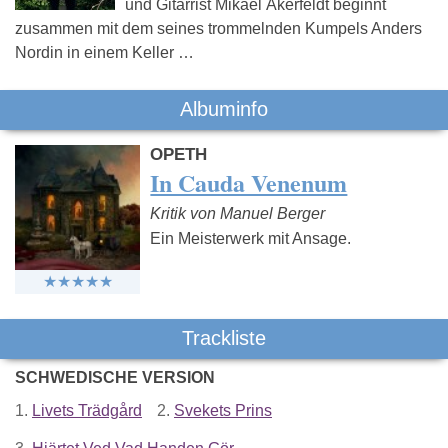
und Gitarrist Mikael Åkerfeldt beginnt
zusammen mit dem seines trommelnden Kumpels Anders
Nordin in einem Keller …
Albuminfo
OPETH
In Cauda Venenum
Kritik von Manuel Berger
Ein Meisterwerk mit Ansage.
Trackliste
SCHWEDISCHE VERSION
1.
Livets Trädgård
2.
Svekets Prins