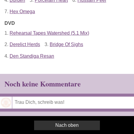
4.
Burden
5.
Porcelain Heart
6.
Hussain Peel
7.
Hex Omega
DVD
1.
Rehearsal Tapes Watershed (5.1 Mix)
2.
Derelict Herds
3.
Bridge Of Sighs
4.
Den Standiga Resan
Noch keine Kommentare
Speichern
Nach oben