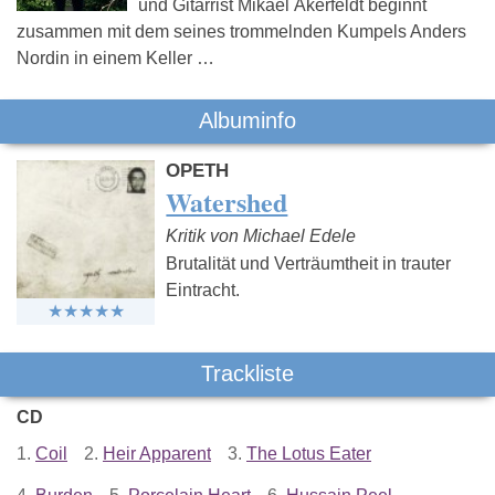
und Gitarrist Mikael Åkerfeldt beginnt
zusammen mit dem seines trommelnden Kumpels Anders
Nordin in einem Keller …
Albuminfo
OPETH
Watershed
Kritik von Michael Edele
Brutalität und Verträumtheit in trauter
Eintracht.
Trackliste
CD
1.
Coil
2.
Heir Apparent
3.
The Lotus Eater