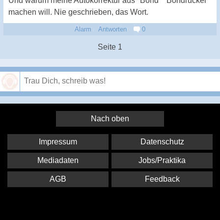
Und warum meine Autokorrektur aus "Bond" "Bondrucker"
machen will. Nie geschrieben, das Wort.
Alarm
Antworten
0
Seite 1
Speichern
Nach oben
Impressum
Datenschutz
Mediadaten
Jobs/Praktika
AGB
Feedback