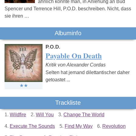
ähnlich könnte man, in Anlehung an Bud
Spencer und Terrence Hill, P.O.D. beschreiben. Nicht, dass
sie ihren …
Albuminfo
P.O.D.
Payable On Death
Kritik von Alexander Cordas
Selten hat jemand dilettantischer daher
getoastet ...
Trackliste
1.
Wildfire
2.
Will You
3.
Change The World
4.
Execute The Sounds
5.
Find My Way
6.
Revolution