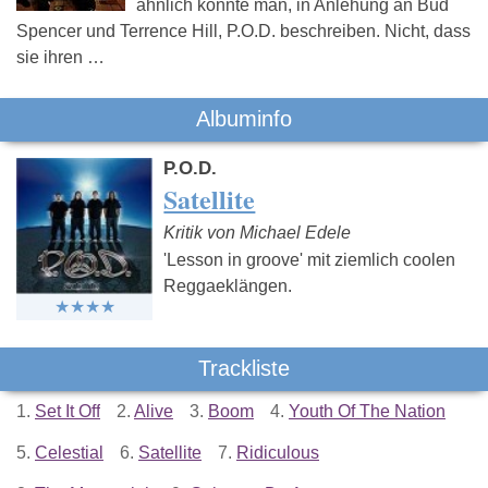
ähnlich könnte man, in Anlehung an Bud
Spencer und Terrence Hill, P.O.D. beschreiben. Nicht, dass
sie ihren …
Albuminfo
P.O.D.
Satellite
Kritik von Michael Edele
'Lesson in groove' mit ziemlich coolen
Reggaeklängen.
Trackliste
1.
Set It Off
2.
Alive
3.
Boom
4.
Youth Of The Nation
5.
Celestial
6.
Satellite
7.
Ridiculous