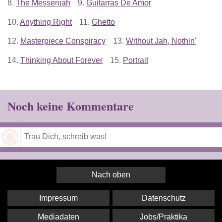
8.
The Messenjah
9.
Guitarras De Amor
10.
Anything Right
11.
Ghetto
12.
Masterpiece Conspiracy
13.
Without Jah, Nothin'
14.
Thinking About Forever
15.
Portrait
Noch keine Kommentare
Speichern
Nach oben
Impressum
Datenschutz
Mediadaten
Jobs/Praktika