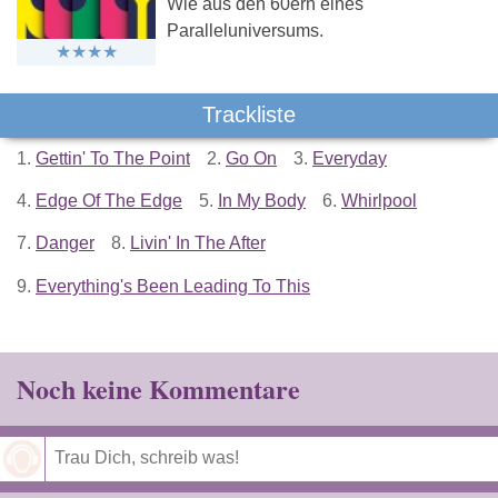
Wie aus den 60ern eines
Paralleluniversums.
Trackliste
1.
Gettin' To The Point
2.
Go On
3.
Everyday
4.
Edge Of The Edge
5.
In My Body
6.
Whirlpool
7.
Danger
8.
Livin' In The After
9.
Everything's Been Leading To This
Noch keine Kommentare