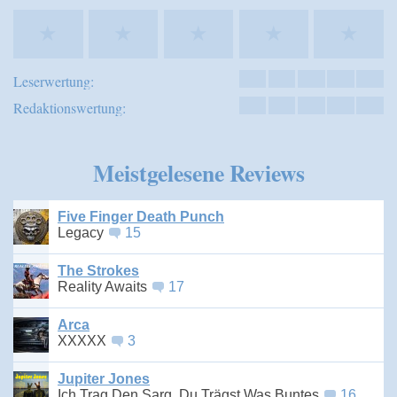
★
★
★
★
★
Leserwertung:
Redaktionswertung:
Meistgelesene Reviews
Five Finger Death Punch
Legacy
15
The Strokes
Reality Awaits
17
Arca
XXXXX
3
Jupiter Jones
Ich Trag Den Sarg, Du Trägst Was Buntes
16