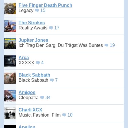
Five Finger Death Punch
Legacy
15
The Strokes
Reality Awaits
17
Jupiter Jones
Ich Trag Den Sarg, Du Trägst Was Buntes
19
Arca
XXXXX
4
Black Sabbath
Black Sabbath
7
Amigos
Cleopatra
34
Charli XCX
Music, Fashion, Film
10
Apsilon