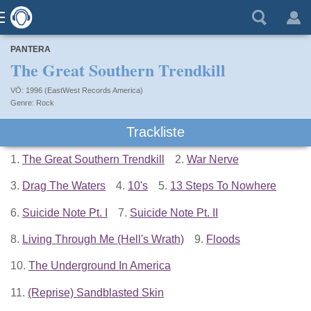
PANTERA
The Great Southern Trendkill
VÖ: 1996 (EastWest Records America)
Rock
Trackliste
1.
The Great Southern Trendkill
2.
War Nerve
3.
Drag The Waters
4.
10's
5.
13 Steps To Nowhere
6.
Suicide Note Pt. I
7.
Suicide Note Pt. II
8.
Living Through Me (Hell's Wrath)
9.
Floods
10.
The Underground In America
11.
(Reprise) Sandblasted Skin